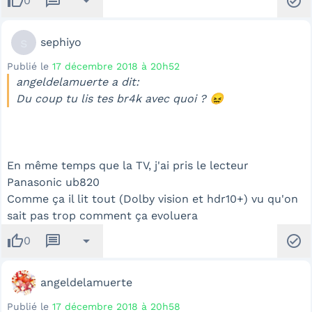
thumb_up
message
arrow_drop_down
check_circle
0
s
sephiyo
Publié le
17 décembre 2018 à 20h52
angeldelamuerte a dit:
Du coup tu lis tes br4k avec quoi ? 😖
En même temps que la TV, j'ai pris le lecteur
Panasonic ub820
Comme ça il lit tout (Dolby vision et hdr10+) vu qu'on
sait pas trop comment ça evoluera
thumb_up
message
arrow_drop_down
check_circle
0
angeldelamuerte
Publié le
17 décembre 2018 à 20h58