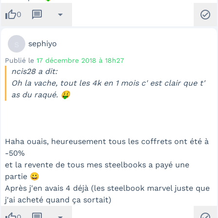
thumb_up
message
arrow_drop_down
check_circle
0
s
sephiyo
Publié le
17 décembre 2018 à 18h27
ncis28 a dit:
Oh la vache, tout les 4k en 1 mois c' est clair que t'
as du raqué. 🤑
Haha ouais, heureusement tous les coffrets ont été à
-50%
et la revente de tous mes steelbooks a payé une
partie 😀
Après j'en avais 4 déjà (les steelbook marvel juste que
j'ai acheté quand ça sortait)
thumb_up
message
arrow_drop_down
check_circle
0