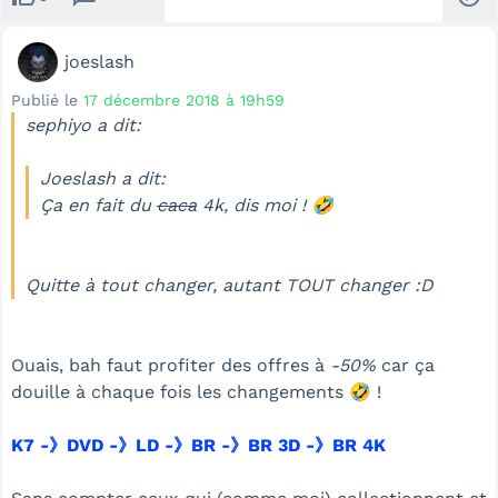
joeslash
Publié le
17 décembre 2018 à 19h59
sephiyo a dit:
Joeslash a dit:
Ça en fait du
caca
4k
, dis moi ! 🤣
Quitte à tout changer, autant TOUT changer :D
Ouais, bah faut profiter des offres à
-50%
car ça
douille à chaque fois les changements 🤣 !
K7 -》DVD -》LD -》BR -》BR 3D -》BR 4K