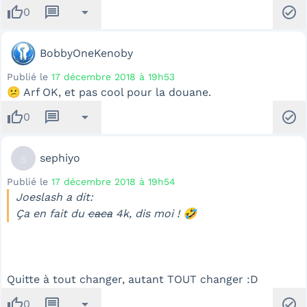
thumb_up
message
arrow_drop_down
check_circle
0
BobbyOneKenoby
Publié le
17 décembre 2018 à 19h53
😕 Arf OK, et pas cool pour la douane.
thumb_up
message
arrow_drop_down
check_circle
0
s
sephiyo
Publié le
17 décembre 2018 à 19h54
Joeslash a dit:
Ça en fait du
caca
4k
, dis moi ! 🤣
Quitte à tout changer, autant TOUT changer :D
thumb_up
message
arrow_drop_down
check_circle
0