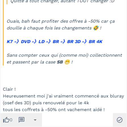
Quitte à tout changer, autant TOUT changer :D
Ouais, bah faut profiter des offres à
-50%
car ça
douille à chaque fois les changements 🤣 !
K7 -》DVD -》LD -》BR -》BR 3D -》BR 4K
Sans compter ceux qui (comme moi) collectionnent
et passent par la case
SB
😁 !
Clair !
Heureusement moi j'ai vraiment commencé aux bluray
(osef des 3D) puis renouvelé pour le 4k
tous les coffrets à -50% ont vachement aidé !
thumb_up
message
arrow_drop_down
check_circle
0