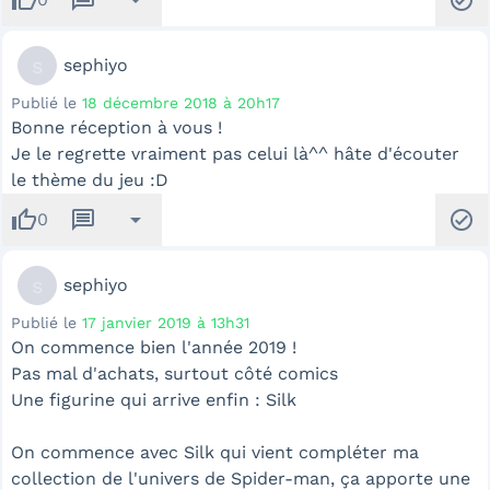
s
sephiyo
Publié le
18 décembre 2018 à 20h17
Bonne réception à vous !
Je le regrette vraiment pas celui là^^ hâte d'écouter
le thème du jeu :D
thumb_up
message
arrow_drop_down
check_circle
0
s
sephiyo
Publié le
17 janvier 2019 à 13h31
On commence bien l'année 2019 !
Pas mal d'achats, surtout côté comics
Une figurine qui arrive enfin : Silk
On commence avec Silk qui vient compléter ma
collection de l'univers de Spider-man, ça apporte une