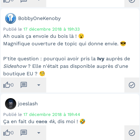
BobbyOneKenoby
Publié le
17 décembre 2018 à 19h33
Ah ouais ça envoie du bois là ! 😮
Magnifique ouverture de topic qui donne envie. 😎
P'tite question : pourquoi avoir pris la
Ivy
auprès de
Sideshow
? Elle n'était pas disponible auprès d'une
boutique EU ? 🧐
thumb_up
message
arrow_drop_down
check_circle
0
joeslash
Publié le
17 décembre 2018 à 19h44
Ça en fait du
caca
4k
, dis moi ! 🤣
thumb_up
message
arrow_drop_down
check_circle
0