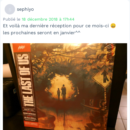
s
sephiyo
Publié le
18 décembre 2018 à 17h44
Et voilà ma dernière réception pour ce mois-ci 😀
les prochaines seront en janvier^^