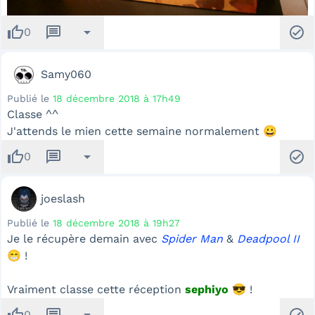
thumb_up
message
arrow_drop_down
check_circle
0
Samy060
Publié le
18 décembre 2018 à 17h49
Classe ^^
J'attends le mien cette semaine normalement 😀
thumb_up
message
arrow_drop_down
check_circle
0
joeslash
Publié le
18 décembre 2018 à 19h27
Je le récupère demain avec
Spider Man
&
Deadpool II
😁 !
Vraiment classe cette réception
sephiyo
😎 !
thumb_up
message
arrow_drop_down
check_circle
0