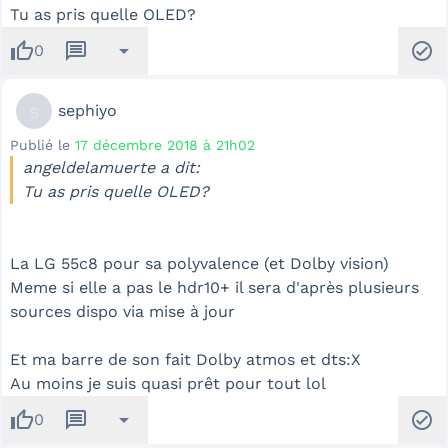
Tu as pris quelle OLED?
thumb_up
message
arrow_drop_down
check_circle
0
s
sephiyo
Publié le
17 décembre 2018 à 21h02
angeldelamuerte a dit:
Tu as pris quelle OLED?
La LG 55c8 pour sa polyvalence (et Dolby vision)
Meme si elle a pas le hdr10+ il sera d'après plusieurs
sources dispo via mise à jour
Et ma barre de son fait Dolby atmos et dts:X
Au moins je suis quasi prêt pour tout lol
thumb_up
message
arrow_drop_down
check_circle
0