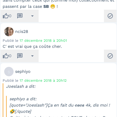
Sans compter ceux qui (comme moi) collectionnent et
passent par la case
SB
😁 !
thumb_up
message
arrow_drop_down
check_circle
0
ncis28
Publié le
17 décembre 2018 à 20h01
C' est vrai que ça coûte cher.
thumb_up
message
arrow_drop_down
check_circle
0
s
sephiyo
Publié le
17 décembre 2018 à 20h12
Joeslash a dit:
sephiyo a dit:
[quote="Joeslash"]Ça en fait du
caca
4k
, dis moi !
🤣[/quote]