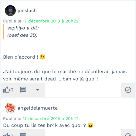
joeslash
Publié le
17 décembre 2018 à 20h22
sephiyo a dit:
(osef des 3D)
Bien d'accord ! 😉
J'ai toujours dit que le marché ne décollerait jamais
voir même serait dead ... bah voilà quoi !
thumb_up
message
arrow_drop_down
check_circle
0
angeldelamuerte
Publié le
17 décembre 2018 à 20h47
Du coup tu lis tes br4k avec quoi ? 😖