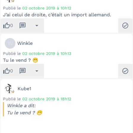
Publié le
02 octobre 2019 à 10h12
J’ai celui de droite, c’était un import allemand.
thumb_up
message
arrow_drop_down
check_circle
0
W
Winkle
Publié le
02 octobre 2019 à 10h13
Tu le vend ? 😁
thumb_up
message
arrow_drop_down
check_circle
0
Kube1
Publié le
02 octobre 2019 à 18h12
Winkle a dit:
Tu le vend ? 😁