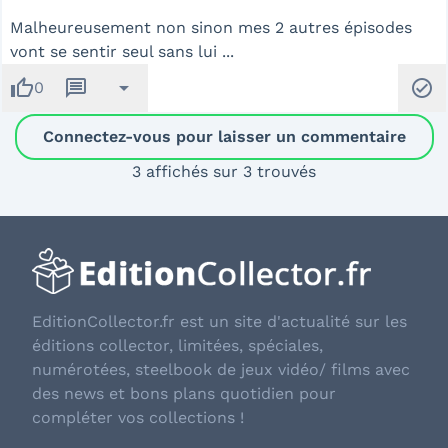
Malheureusement non sinon mes 2 autres épisodes
vont se sentir seul sans lui ...
thumb_up
message
arrow_drop_down
check_circle
0
Connectez-vous pour laisser un commentaire
3 affichés sur 3 trouvés
EditionCollector.fr est un site d'actualité sur les
éditions collector, limitées, spéciales,
numérotées, steelbook de jeux vidéo/ films avec
des news et bons plans quotidien pour
compléter vos collections !