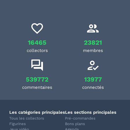
16465
23821
collectors
membres
539772
13977
commentaires
connectés
Les catégories principales
Les sections principales
Tous les collectors
Pré-commandes
Figurines
Bons plans
Jeux vidéo
Agenda