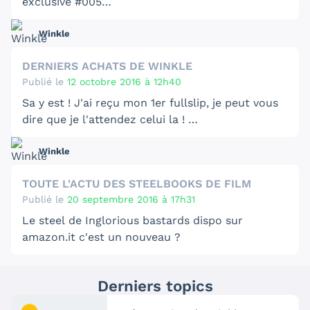
exclusive #005
Winkle
DERNIERS ACHATS DE WINKLE
Acheter à Kube, très satisfait de l’édition 😀
Publié le
12 octobre 2016 à 12h40
Pour le détail de l’édition je vous renvoie ( une
Sa y est ! J'ai reçu mon 1er fullslip, je peut vous
fois encore) vers l'unboxing d'angel :
dire que je l'attendez celui la !
https://editioncollector.fr/unboxings/i-saw-the-
devil-plain-archive-exclusive
Winkle
🖼️
TOUTE L'ACTU DES STEELBOOKS DE FILM
Numéro : 572/1200
La photo ne lui rend pas honneur donc si vous
Publié le
20 septembre 2016 à 17h31
voulez le détail de l’édition je vous renvois vers
l'unboxing d'angel :
Le
steel de Inglorious bastards dispo sur
https://editioncollector.fr/forum/viewtopic.php?
amazon.it
c'est un nouveau ?
f=166&t=2582
Derniers topics
J'ai le numéro 839/2500