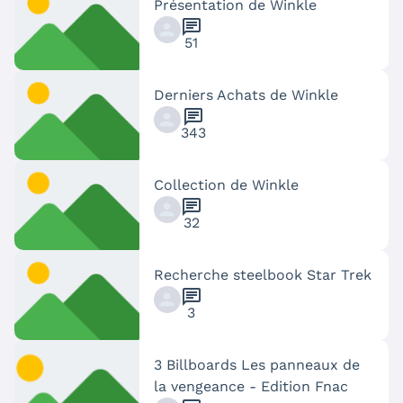
Présentation de Winkle
chat
51
Derniers Achats de Winkle
chat
343
Collection de Winkle
chat
32
Recherche steelbook Star Trek
chat
3
3 Billboards Les panneaux de
la vengeance - Edition Fnac