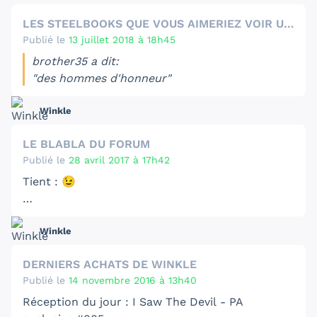
LES STEELBOOKS QUE VOUS AIMERIEZ VOIR UN JOUR ÉDITÉ
Publié le
13 juillet 2018 à 18h45
brother35 a dit:
"des hommes d'honneur"
Winkle
😎
https://fr.zavvi.com/blu-ray/a-few-good-men-
LE BLABLA DU FORUM
zavvi-exclusive-steelbook/11257258.html
Publié le
28 avril 2017 à 17h42
Tient : 😉
https://editioncollector.fr/forum/viewtopic.php?
Winkle
f=142&t=3251&hilit=ultraviolet&start=120
DERNIERS ACHATS DE WINKLE
Publié le
14 novembre 2016 à 13h40
Réception du jour : I Saw The Devil - PA