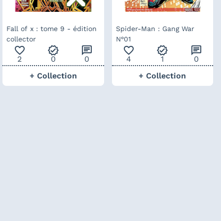
Fall of x : tome 9 - édition
Spider-Man : Gang War
collector
N°01
favorite_outline
verified
chat
favorite_outline
verified
chat
2
0
0
4
1
0
+ Collection
+ Collection