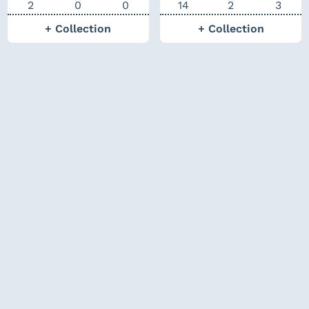
2
0
0
14
2
3
+ Collection
+ Collection