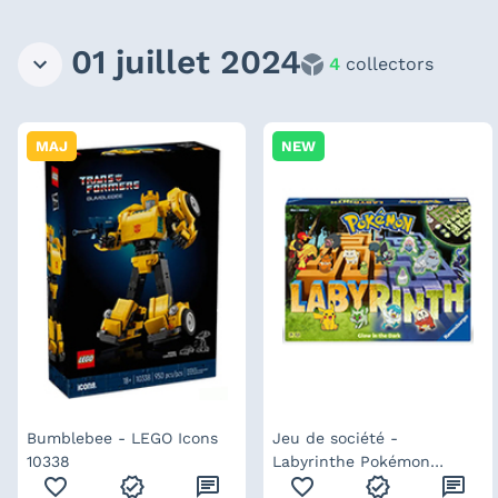
01 juillet 2024
4
collectors
MAJ
NEW
Bumblebee - LEGO Icons
Jeu de société -
10338
Labyrinthe Pokémon
favorite_outline
verified
chat
favorite_outline
verified
chat
Phosphorescent