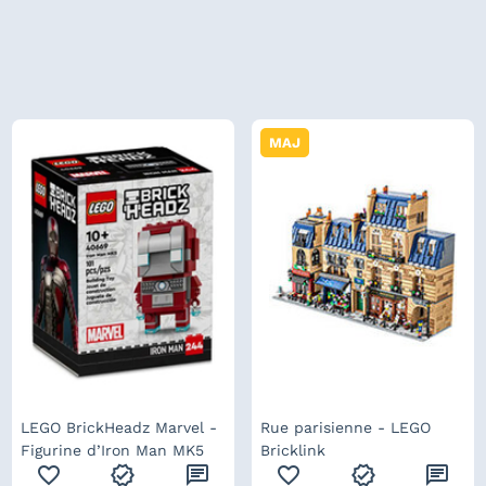
MAJ
LEGO BrickHeadz Marvel -
Rue parisienne - LEGO
Figurine d’Iron Man MK5
Bricklink
favorite_outline
verified
chat
favorite_outline
verified
chat