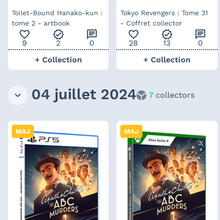
Toilet-Bound Hanako-kun :
Tokyo Revengers : Tome 31
tome 2 - artbook
- Coffret collector
favorite_outline
verified
chat
favorite_outline
verified
chat
9
2
0
28
13
0
+ Collection
+ Collection
04 juillet 2024
7
collectors
MAJ
MAJ