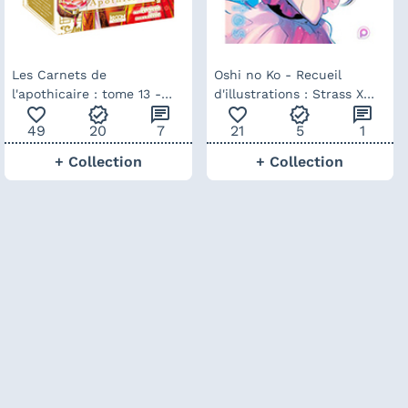
Les Carnets de
Oshi no Ko - Recueil
l'apothicaire : tome 13 -
d'illustrations : Strass X
favorite_outline
verified
chat
favorite_outline
verified
chat
edition collector
Paillettes
49
20
7
21
5
1
+ Collection
+ Collection