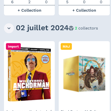
6
2
0
5
0
0
+ Collection
+ Collection
02 juillet 2024
2
collectors
import
MAJ