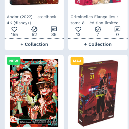
Andor (2022) - steelbook
Criminelles Fiançailles :
4K (disney+)
tome 8 - édition limitée
favorite_outline
verified
chat
favorite_outline
verified
chat
155
52
35
13
7
0
+ Collection
+ Collection
NEW
MAJ