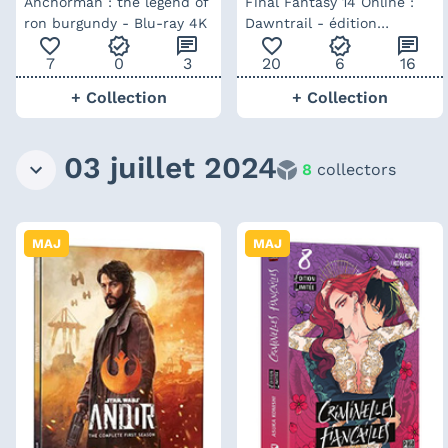
Anchorman : the legend of
Final Fantasy 14 Online :
ron burgundy - Blu-ray 4K
Dawntrail - édition
favorite_outline
verified
chat
favorite_outline
verified
chat
collector
7
0
3
20
6
16
+ Collection
+ Collection
03 juillet 2024
8
collectors
MAJ
MAJ