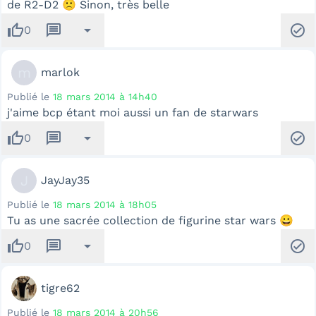
de R2-D2 🙁 Sinon, très belle
thumb_up
message
arrow_drop_down
check_circle
0
m
marlok
Publié le
18 mars 2014 à 14h40
j'aime bcp étant moi aussi un fan de starwars
thumb_up
message
arrow_drop_down
check_circle
0
J
JayJay35
Publié le
18 mars 2014 à 18h05
Tu as une sacrée collection de figurine star wars 😀
thumb_up
message
arrow_drop_down
check_circle
0
tigre62
Publié le
18 mars 2014 à 20h56