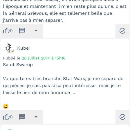
l'époque et maintenant il m'en reste plus qu'une, c'est
la Général Grievous, elle est tellement belle que
j'arrive pas à m'en séparer.
thumb_up
message
arrow_drop_down
check_circle
0
Kube1
Publié le
28 juillet 2014 à 15h16
Salut Swamp´
Vu que tu es très branché Star Wars, je me sépare de
qq pièces, je sais pas si ça peut intéresser mais je te
laisse le lien de mon annonce ...
😀
thumb_up
message
arrow_drop_down
check_circle
0