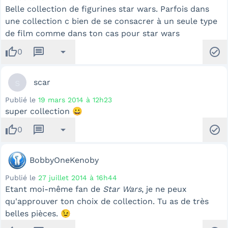
Belle collection de figurines star wars. Parfois dans
une collection c bien de se consacrer à un seule type
de film comme dans ton cas pour star wars
thumb_up
message
arrow_drop_down
check_circle
0
s
scar
Publié le
19 mars 2014 à 12h23
super collection 😀
thumb_up
message
arrow_drop_down
check_circle
0
BobbyOneKenoby
Publié le
27 juillet 2014 à 16h44
Etant moi-même fan de
Star Wars
, je ne peux
qu'approuver ton choix de collection. Tu as de très
belles pièces. 😉