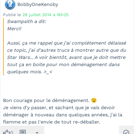
BobbyOneKenoby
Publié le
28 juillet 2014 à 16h25
Swampsith a dit:
Merci!
Aussi, ça me rappel que j'ai complètement délaissé
ce topic, j'ai d'autres trucs à montrer autre que du
Star Wars... A voir bientôt, avant que je doit mettre
tout ça en boite pour mon déménagement dans
quelques mois. >_<
Bon courage pour le déménagement. 😉
Je viens d'y passer, et sachant que je vais devoir
déménager à nouveau dans quelques années, j'ai la
flemme et pas l'envie de tout re-déballer.
thumb_up
message
arrow_drop_down
check_circle
0