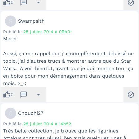
thumb_up
message
arrow_drop_down
check_circle
0
S
Swampsith
Publié le
28 juillet 2014 à 09h01
Merci!
Aussi, ça me rappel que j'ai complètement délaissé ce
topic, j'ai d'autres trucs à montrer autre que du Star
Wars... A voir bientôt, avant que je doit mettre tout ça
en boite pour mon déménagement dans quelques
mois. >_<
thumb_up
message
arrow_drop_down
check_circle
0
C
Chouchi27
Publié le
28 juillet 2014 à 14h52
Très belle collection, je trouve que les figurines
Attakus sont très réussi, j'en avais quelques unes à