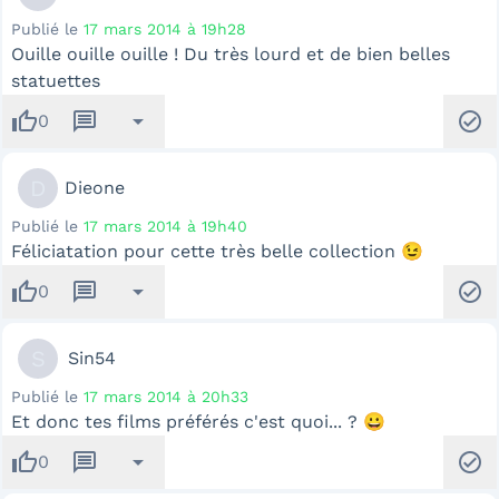
Publié le
17 mars 2014 à 19h28
Ouille ouille ouille ! Du très lourd et de bien belles
statuettes
thumb_up
message
arrow_drop_down
check_circle
0
D
Dieone
Publié le
17 mars 2014 à 19h40
Féliciatation pour cette très belle collection 😉
thumb_up
message
arrow_drop_down
check_circle
0
S
Sin54
Publié le
17 mars 2014 à 20h33
Et donc tes films préférés c'est quoi... ? 😀
thumb_up
message
arrow_drop_down
check_circle
0