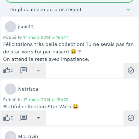
Du plus ancien au plus récent
j
jsuis10
Publié le
17 mars 2014 à 16h47
Félicitations très belle collection! Tu ne serais pas fan
de star wars toi par hasard 😀 ?
On attend le reste avec impatience.
thumb_up
message
arrow_drop_down
check_circle
0
N
Netrisca
Publié le
17 mars 2014 à 19h20
Biutiful collection Star Wars 😀
thumb_up
message
arrow_drop_down
check_circle
0
M
McLovin