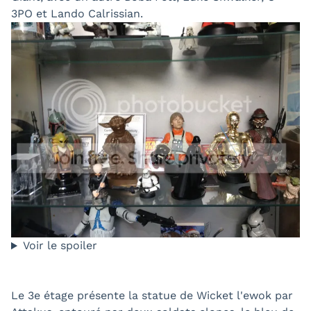
3PO et Lando Calrissian.
Voir le spoiler
Le 3e étage présente la statue de Wicket l'ewok par