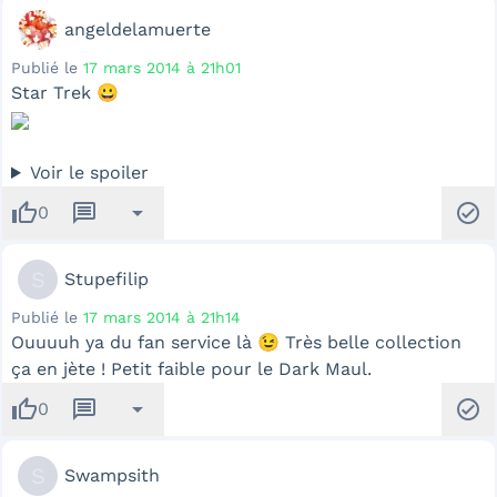
angeldelamuerte
Publié le
17 mars 2014 à 21h01
Star Trek 😀
Voir le spoiler
thumb_up
message
arrow_drop_down
check_circle
0
S
Stupefilip
Publié le
17 mars 2014 à 21h14
Ouuuuh ya du fan service là 😉 Très belle collection
ça en jète ! Petit faible pour le Dark Maul.
thumb_up
message
arrow_drop_down
check_circle
0
S
Swampsith