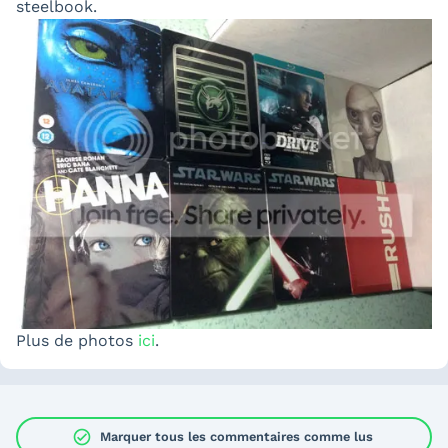
steelbook.
Plus de photos
ici
.
check_circle
Marquer tous les commentaires comme lus