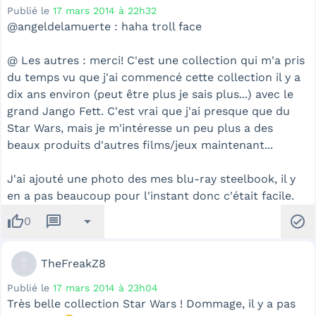
Publié le
17 mars 2014 à 22h32
@angeldelamuerte : haha troll face
@ Les autres : merci! C'est une collection qui m'a pris
du temps vu que j'ai commencé cette collection il y a
dix ans environ (peut être plus je sais plus...) avec le
grand Jango Fett. C'est vrai que j'ai presque que du
Star Wars, mais je m'intéresse un peu plus a des
beaux produits d'autres films/jeux maintenant...
J'ai ajouté une photo des mes blu-ray steelbook, il y
en a pas beaucoup pour l'instant donc c'était facile.
thumb_up
message
arrow_drop_down
check_circle
0
T
TheFreakZ8
Publié le
17 mars 2014 à 23h04
Très belle collection Star Wars ! Dommage, il y a pas