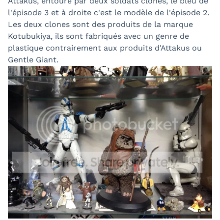
Attakus, entouré par deux soldats clones, le bleu de
l'épisode 3 et à droite c'est le modèle de l'épisode 2.
Les deux clones sont des produits de la marque
Kotubukiya, ils sont fabriqués avec un genre de
plastique contrairement aux produits d'Attakus ou
Gentle Giant.