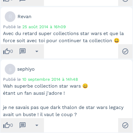
R
Revan
Publié le
25 août 2014 à 16h09
Avec du retard super collections star wars et que la
force soit avec toi pour continuer ta collection 😀
thumb_up
message
arrow_drop_down
check_circle
0
s
sephiyo
Publié le
10 septembre 2014 à 14h48
Wah superbe collection star wars 😀
étant un fan aussi j'adore !
je ne savais pas que dark thalon de star wars legacy
avait un buste ! il vaut le coup ?
thumb_up
message
arrow_drop_down
check_circle
0