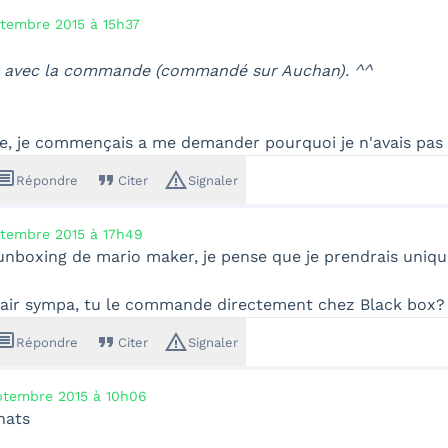
ptembre 2015 à 15h37
it avec la commande (commandé sur Auchan). ^^
e, je commençais a me demander pourquoi je n'avais pas 
ssage
format_quote
warning_amber
Répondre
Citer
Signaler
ptembre 2015 à 17h49
unboxing de mario maker, je pense que je prendrais uniqu
'air sympa, tu le commande directement chez Black box?
ssage
format_quote
warning_amber
Répondre
Citer
Signaler
ptembre 2015 à 10h06
hats