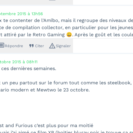
ptembre 2015 à 13h56
 te contenter de l'Amïbo, mais il regroupe des niveaux de
te de compilation collector, en particulier pour les jeune
 attiré par le Retro Gaming 😀. Après le goût et les coul
ssage
format_quote
warning_amber
Répondre
Citer
Signaler
tobre 2015 à 08h11
 ces dernières semaines.
nt un peu partout sur le forum tout comme les steelbook, 
Mario modern et Mewtwo le 23 octobre.
st and Furious c’est plus pour ma moitié
ouais j’ai aimé ce film XP (boitier bluray noir je trouve ç