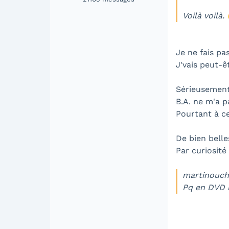
Voilà voilà.
Je ne fais pa
J'vais peut-ê
Sérieusement
B.A. ne m'a p
Pourtant à ce
De bien belle
Par curiosité
martinoucho
Pq en DVD l