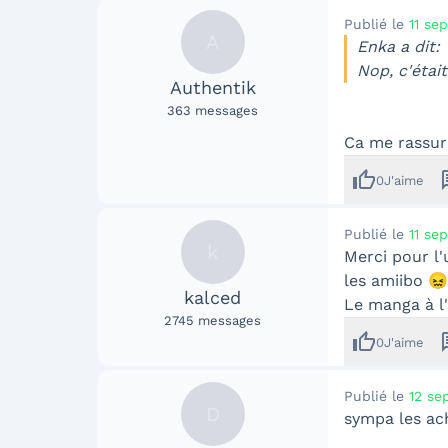
Publié le
11 se
A
Enka a dit:
Nop, c'éta
Authentik
363
messages
Ca me rassur
thumb_up
me
0
J'aime
Publié le
11 se
k
Merci pour l'
les amiibo 😖
kalced
Le manga à l
2745
messages
thumb_up
me
0
J'aime
Publié le
12 se
D
sympa les ac