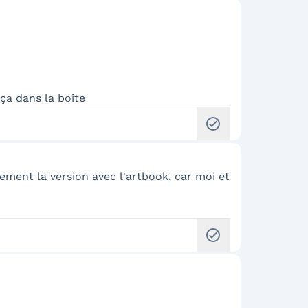
ça dans la boite
check_circle
ement la version avec l'artbook, car moi et
check_circle