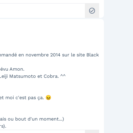
check_circle
commandé en novembre 2014 sur le site Black
prévu Amon.
 Leiji Matsumoto et Cobra. ^^
t moi c'est pas ça. 😖
mais ou bout d'un moment...)
s).