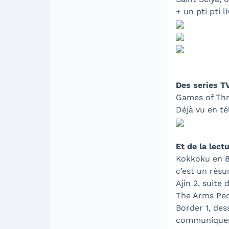
+ un pti pti li
Des series T
Games of Thro
Déjà vu en t
Et de la lect
Kokkoku en 8 
c’est un résu
Ajin 2, suite d
The Arms Pedd
Border 1, des
communiquer 