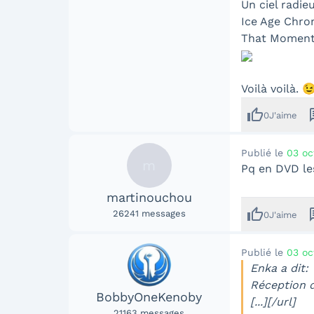
Un ciel radie
Ice Age Chron
That Moment 
Voilà voilà. 
thumb_up
me
0
J'aime
Publié le
03 oc
m
Pq en DVD le
martinouchou
thumb_up
me
26241
messages
0
J'aime
Publié le
03 oc
Enka a dit:
Réception d
BobbyOneKenoby
[...][/url]
21163
messages