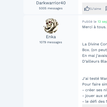
Darkwarrior40
thumb_up
me
5005
messages
0
J'aime
Publié le
13 se
Merci à tous.
Enka
1079
messages
La Divine Com
Box. (on peu
En mai j'avai
D’ailleurs Bl
J'ai testé Ma
Pour faire si
- créer ses n
- jouer aux s
- le défi des