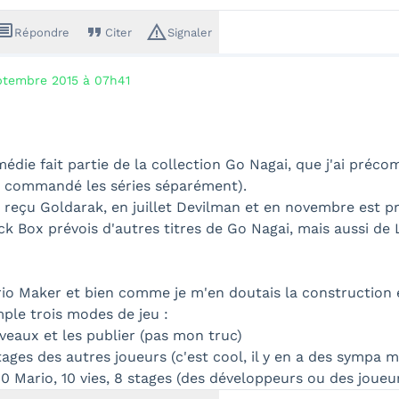
ssage
format_quote
warning_amber
Répondre
Citer
Signaler
ptembre 2015 à 07h41
édie fait partie de la collection Go Nagai, que j'ai pré
t commandé les séries séparément).
s reçu Goldarak, en juillet Devilman et en novembre est 
ack Box prévois d'autres titres de Go Nagai, mais aussi de
rio Maker et bien comme je m'en doutais la construction e
mple trois modes de jeu :
iveaux et les publier (pas mon truc)
tages des autres joueurs (c'est cool, il y en a des sympa 
 10 Mario, 10 vies, 8 stages (des développeurs ou des joueur