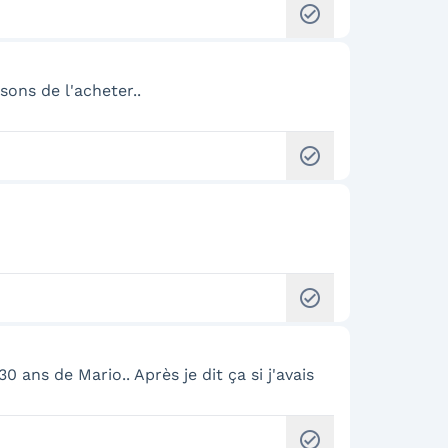
check_circle
ons de l'acheter..
check_circle
check_circle
 ans de Mario.. Après je dit ça si j'avais
check_circle