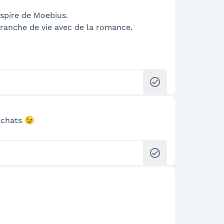
nspire de Moebius.
ranche de vie avec de la romance.
check_circle
achats 😉
check_circle