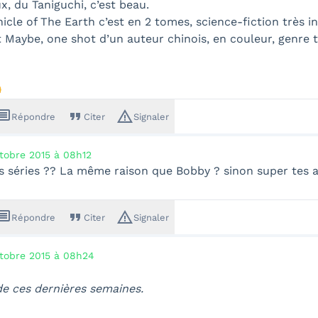
ux, du Taniguchi, c’est beau.
icle of The Earth c’est en 2 tomes, science-fiction très i
Maybe, one shot d’un auteur chinois, en couleur, genre t

ssage
format_quote
warning_amber
Répondre
Citer
Signaler
tobre 2015 à 08h12
s séries ?? La même raison que Bobby ? sinon super tes 
ssage
format_quote
warning_amber
Répondre
Citer
Signaler
tobre 2015 à 08h24
e ces dernières semaines.