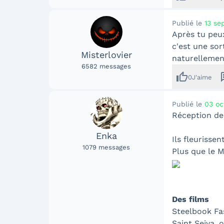
Publié le
13 se
Après tu peux
c'est une sor
Misterlovier
naturellement
6582
messages
thumb_up
me
0
J'aime
Publié le
03 oc
Réception de
Enka
Ils fleurisse
1079
messages
Plus que le 
Des films
Steelbook Fa
Saint Seiya, 