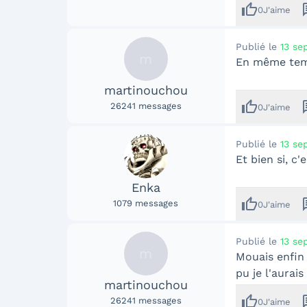
thumb_up
me
0
J'aime
Publié le
13 se
m
En même temps
martinouchou
thumb_up
me
26241
messages
0
J'aime
Publié le
13 se
Et bien si, c'
Enka
thumb_up
me
1079
messages
0
J'aime
Publié le
13 se
m
Mouais enfin 
pu je l'aurais
martinouchou
thumb_up
me
26241
messages
0
J'aime