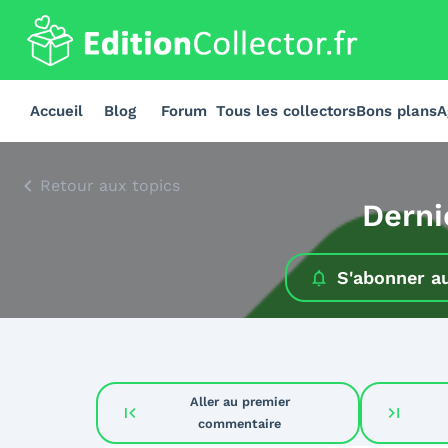
Accueil
Blog
Forum
Tous les collectors
Bons plans
A
Retour aux topics
Derni
S'abonner a
Aller au premier
first_page
last_page
commentaire