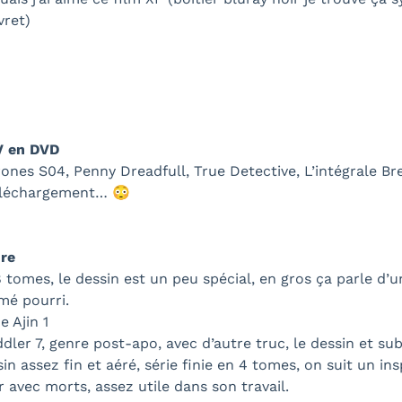
vret)
V en DVD
nes S04, Penny Dreadfull, True Detective, L’intégrale B
éléchargement… 😳
ure
tomes, le dessin est un peu spécial, en gros ça parle d’un
mé pourri.
e Ajin 1
ler 7, genre post-apo, avec d’autre truc, le dessin et sub
sin assez fin et aéré, série finie en 4 tomes, on suit un in
avec morts, assez utile dans son travail.