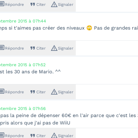
ssage
format_quote
warning_amber
Répondre
Citer
Signaler
ptembre 2015 à 07h44
 si t'aimes pas créer des niveaux 🙄 Pas de grandes rais
ssage
format_quote
warning_amber
Répondre
Citer
Signaler
ptembre 2015 à 07h52
est les 30 ans de Mario. ^^
ssage
format_quote
warning_amber
Répondre
Citer
Signaler
ptembre 2015 à 07h56
pas la peine de dépenser 60€ en l'air parce que c'est les 30
 pris alors que j'ai pas de WiiU
ssage
format_quote
warning_amber
Répondre
Citer
Signaler