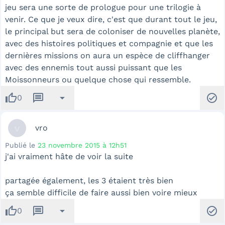
jeu sera une sorte de prologue pour une trilogie à
venir. Ce que je veux dire, c'est que durant tout le jeu,
le principal but sera de coloniser de nouvelles planète,
avec des histoires politiques et compagnie et que les
dernières missions on aura un espèce de cliffhanger
avec des ennemis tout aussi puissant que les
Moissonneurs ou quelque chose qui ressemble.
thumb_up
message
arrow_drop_down
check_circle
0
v
vro
Publié le
23 novembre 2015 à 12h51
j'ai vraiment hâte de voir la suite
partagée également, les 3 étaient très bien
ça semble difficile de faire aussi bien voire mieux
thumb_up
message
arrow_drop_down
check_circle
0