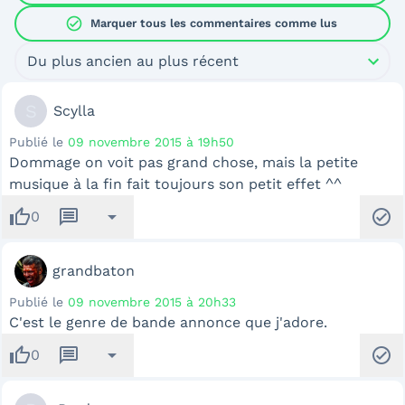
check_circle
Marquer tous les commentaires comme lus
Du plus ancien au plus récent
S
Scylla
Publié le
09 novembre 2015 à 19h50
Dommage on voit pas grand chose, mais la petite
musique à la fin fait toujours son petit effet ^^
thumb_up
message
arrow_drop_down
check_circle
0
grandbaton
Publié le
09 novembre 2015 à 20h33
C'est le genre de bande annonce que j'adore.
thumb_up
message
arrow_drop_down
check_circle
0