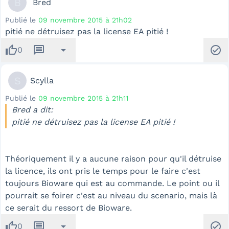
B
Bred
Publié le
09 novembre 2015 à 21h02
pitié ne détruisez pas la license EA pitié !
thumb_up
message
arrow_drop_down
check_circle
0
S
Scylla
Publié le
09 novembre 2015 à 21h11
Bred a dit:
pitié ne détruisez pas la license EA pitié !
Théoriquement il y a aucune raison pour qu'il détruise
la licence, ils ont pris le temps pour le faire c'est
toujours Bioware qui est au commande. Le point ou il
pourrait se foirer c'est au niveau du scenario, mais là
ce serait du ressort de Bioware.
thumb_up
message
arrow_drop_down
check_circle
0