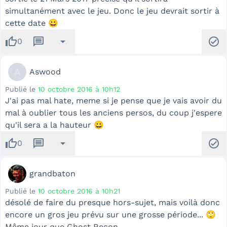
simultanément avec le jeu. Donc le jeu devrait sortir à
cette date 😀
thumb_up
message
arrow_drop_down
check_circle
0
A
Aswood
Publié le
10 octobre 2016 à 10h12
J'ai pas mal hate, meme si je pense que je vais avoir du
mal à oublier tous les anciens persos, du coup j'espere
qu'il sera a la hauteur 😀
thumb_up
message
arrow_drop_down
check_circle
0
grandbaton
Publié le
10 octobre 2016 à 10h21
désolé de faire du presque hors-sujet, mais voilà donc
encore un gros jeu prévu sur une grosse période... 🙄
Même jour que Ghost Recon...