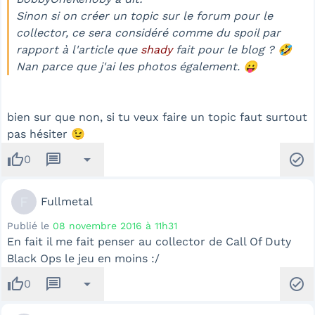
Sinon si on créer un topic sur le forum pour le
collector, ce sera considéré comme du spoil par
rapport à l'article que
shady
fait pour le blog ? 🤣
Nan parce que j'ai les photos également. 😛
bien sur que non, si tu veux faire un topic faut surtout
pas hésiter 😉
thumb_up
message
arrow_drop_down
check_circle
0
F
Fullmetal
Publié le
08 novembre 2016 à 11h31
En fait il me fait penser au collector de Call Of Duty
Black Ops le jeu en moins :/
thumb_up
message
arrow_drop_down
check_circle
0