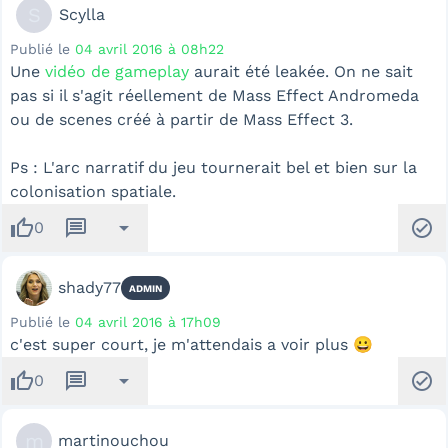
S
Scylla
Publié le
04 avril 2016 à 08h22
Une
vidéo de gameplay
aurait été leakée. On ne sait
pas si il s'agit réellement de Mass Effect Andromeda
ou de scenes créé à partir de Mass Effect 3.
Ps : L'arc narratif du jeu tournerait bel et bien sur la
colonisation spatiale.
thumb_up
message
arrow_drop_down
check_circle
0
shady77
ADMIN
Publié le
04 avril 2016 à 17h09
c'est super court, je m'attendais a voir plus 😀
thumb_up
message
arrow_drop_down
check_circle
0
m
martinouchou