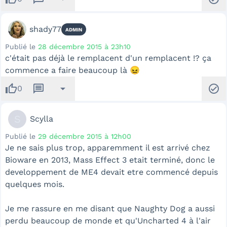
shady77
ADMIN
Publié le
28 décembre 2015 à 23h10
c'était pas déjà le remplacent d'un remplacent !? ça
commence a faire beaucoup là 😖
thumb_up
message
arrow_drop_down
check_circle
0
S
Scylla
Publié le
29 décembre 2015 à 12h00
Je ne sais plus trop, apparemment il est arrivé chez
Bioware en 2013, Mass Effect 3 etait terminé, donc le
developpement de ME4 devait etre commencé depuis
quelques mois.
Je me rassure en me disant que Naughty Dog a aussi
perdu beaucoup de monde et qu'Uncharted 4 à l'air