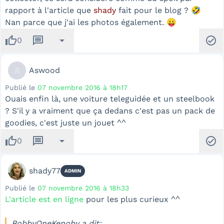
rapport à l'article que
shady
fait pour le blog ? 🤣
Nan parce que j'ai les photos également. 😛
thumb_up
message
arrow_drop_down
check_circle
0
A
Aswood
Publié le
07 novembre 2016 à 18h17
Ouais enfin là, une voiture teleguidée et un steelbook
? S'il y a vraiment que ça dedans c'est pas un pack de
goodies, c'est juste un jouet ^^
thumb_up
message
arrow_drop_down
check_circle
0
shady77
ADMIN
Publié le
07 novembre 2016 à 18h33
L'article est en ligne
pour les plus curieux ^^
BobbyOneKenoby a dit: