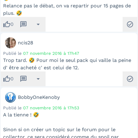
Relance pas le débat, on va repartir pour 15 pages de
plus. 🤣
thumb_up
message
arrow_drop_down
check_circle
0
ncis28
Publié le
07 novembre 2016 à 17h47
Trop tard. 🤣 Pour moi le seul pack qui vaille la peine
d' être acheté c' est celui de 12.
thumb_up
message
arrow_drop_down
check_circle
0
BobbyOneKenoby
Publié le
07 novembre 2016 à 17h53
A la tienne ! 🤣
Sinon si on créer un topic sur le forum pour le
collector, ce sera considéré comme du spoil par