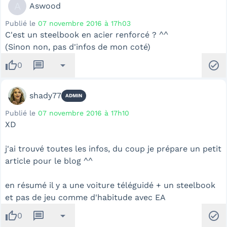
A
Aswood
Publié le
07 novembre 2016 à 17h03
C'est un steelbook en acier renforcé ? ^^
(Sinon non, pas d'infos de mon coté)
thumb_up
message
arrow_drop_down
check_circle
0
shady77
ADMIN
Publié le
07 novembre 2016 à 17h10
XD
j'ai trouvé toutes les infos, du coup je prépare un petit
article pour le blog ^^
en résumé il y a une voiture téléguidé + un steelbook
et pas de jeu comme d'habitude avec EA
thumb_up
message
arrow_drop_down
check_circle
0