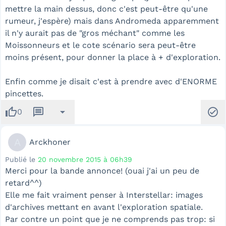
mettre la main dessus, donc c'est peut-être qu'une
rumeur, j'espère) mais dans Andromeda apparemment
il n'y aurait pas de "gros méchant" comme les
Moissonneurs et le cote scénario sera peut-être
moins présent, pour donner la place à + d'exploration.
Enfin comme je disait c'est à prendre avec d'ENORME
pincettes.
thumb_up
message
arrow_drop_down
check_circle
0
A
Arckhoner
Publié le
20 novembre 2015 à 06h39
Merci pour la bande annonce! (ouai j'ai un peu de
retard^^)
Elle me fait vraiment penser à Interstellar: images
d'archives mettant en avant l'exploration spatiale.
Par contre un point que je ne comprends pas trop: si